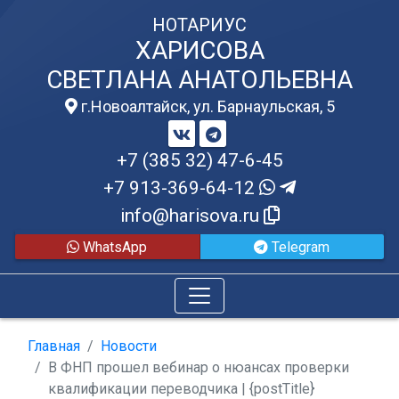
НОТАРИУС
ХАРИСОВА
СВЕТЛАНА АНАТОЛЬЕВНА
г.Новоалтайск, ул. Барнаульская, 5
+7 (385 32) 47-6-45
+7 913-369-64-12
info@harisova.ru
WhatsApp
Telegram
Главная
Новости
В ФНП прошел вебинар о нюансах проверки
квалификации переводчика | {postTitle}